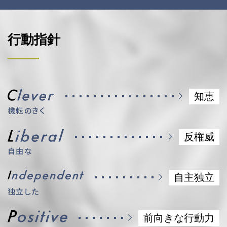
行動指針
知恵
機転のきく
反権威
自由な
自主独立
独立した
前向きな行動力