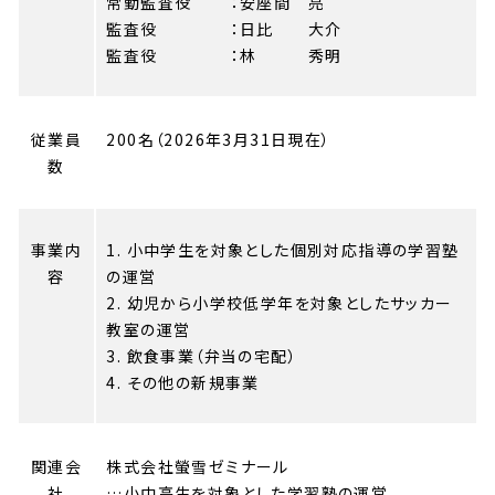
常勤監査役 ：安座間 亮
監査役 ：日比 大介
監査役 ：林 秀明
従業員
200名（2026年3月31日現在）
数
事業内
1. 小中学生を対象とした個別対応指導の学習塾
容
の運営
2. 幼児から小学校低学年を対象としたサッカー
教室の運営
3. 飲食事業（弁当の宅配）
4. その他の新規事業
関連会
株式会社螢雪ゼミナール
社
…小中高生を対象とした学習塾の運営